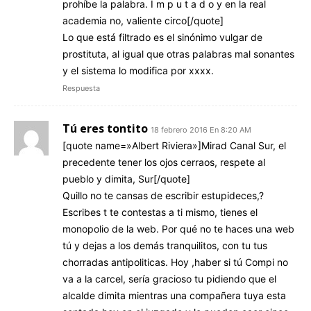
prohíbe la palabra. I m p u t a d o y en la real
academia no, valiente circo[/quote]
Lo que está filtrado es el sinónimo vulgar de
prostituta, al igual que otras palabras mal sonantes
y el sistema lo modifica por xxxx.
Respuesta
Tú eres tontito
18 febrero 2016 En 8:20 AM
[quote name=»Albert Riviera»]Mirad Canal Sur, el
precedente tener los ojos cerraos, respete al
pueblo y dimita, Sur[/quote]
Quillo no te cansas de escribir estupideces,?
Escribes t te contestas a ti mismo, tienes el
monopolio de la web. Por qué no te haces una web
tú y dejas a los demás tranquilitos, con tu tus
chorradas antipoliticas. Hoy ,haber si tú Compi no
va a la carcel, sería gracioso tu pidiendo que el
alcalde dimita mientras una compañera tuya esta