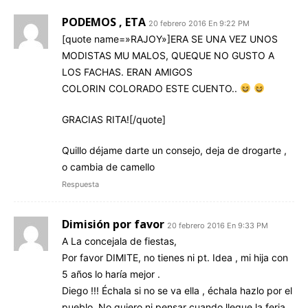
PODEMOS , ETA
20 febrero 2016 En 9:22 PM
[quote name=»RAJOY»]ERA SE UNA VEZ UNOS
MODISTAS MU MALOS, QUEQUE NO GUSTO A
LOS FACHAS. ERAN AMIGOS
COLORIN COLORADO ESTE CUENTO..
GRACIAS RITA![/quote]
Quillo déjame darte un consejo, deja de drogarte ,
o cambia de camello
Respuesta
Dimisión por favor
20 febrero 2016 En 9:33 PM
A La concejala de fiestas,
Por favor DIMITE, no tienes ni pt. Idea , mi hija con
5 años lo haría mejor .
Diego !!! Échala si no se va ella , échala hazlo por el
pueblo. No quiero ni pensar cuando llegue la feria