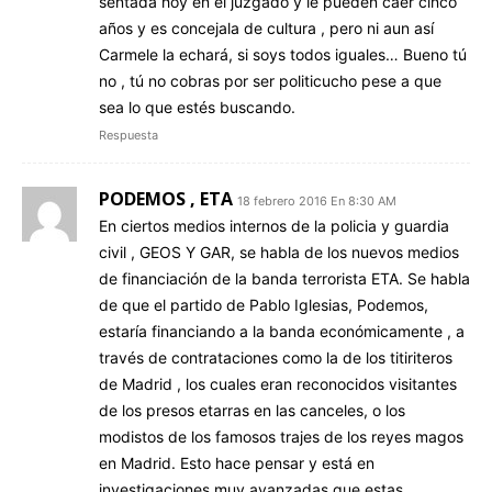
sentada hoy en el juzgado y le pueden caer cinco
años y es concejala de cultura , pero ni aun así
Carmele la echará, si soys todos iguales… Bueno tú
no , tú no cobras por ser politicucho pese a que
sea lo que estés buscando.
Respuesta
PODEMOS , ETA
18 febrero 2016 En 8:30 AM
En ciertos medios internos de la policia y guardia
civil , GEOS Y GAR, se habla de los nuevos medios
de financiación de la banda terrorista ETA. Se habla
de que el partido de Pablo Iglesias, Podemos,
estaría financiando a la banda económicamente , a
través de contrataciones como la de los titiriteros
de Madrid , los cuales eran reconocidos visitantes
de los presos etarras en las canceles, o los
modistos de los famosos trajes de los reyes magos
en Madrid. Esto hace pensar y está en
investigaciones muy avanzadas que estas