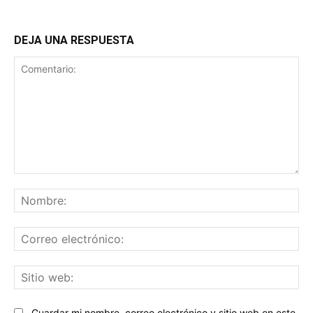
DEJA UNA RESPUESTA
Comentario:
No
Co
ele
Sit
we
Guardar mi nombre, correo electrónico y sitio web en este