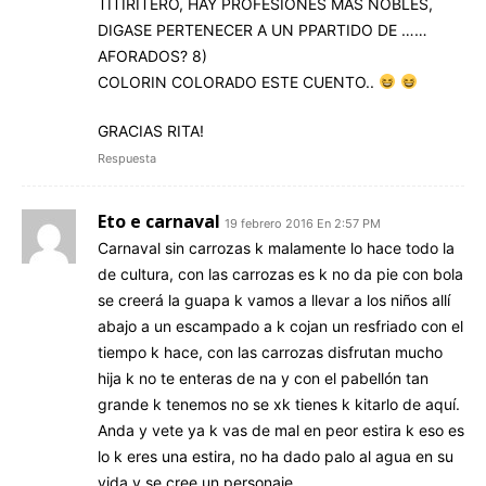
TITIRITERO, HAY PROFESIONES MAS NOBLES,
DIGASE PERTENECER A UN PPARTIDO DE ……
AFORADOS? 8)
COLORIN COLORADO ESTE CUENTO..
GRACIAS RITA!
Respuesta
Eto e carnaval
19 febrero 2016 En 2:57 PM
Carnaval sin carrozas k malamente lo hace todo la
de cultura, con las carrozas es k no da pie con bola
se creerá la guapa k vamos a llevar a los niños allí
abajo a un escampado a k cojan un resfriado con el
tiempo k hace, con las carrozas disfrutan mucho
hija k no te enteras de na y con el pabellón tan
grande k tenemos no se xk tienes k kitarlo de aquí.
Anda y vete ya k vas de mal en peor estira k eso es
lo k eres una estira, no ha dado palo al agua en su
vida y se cree un personaje