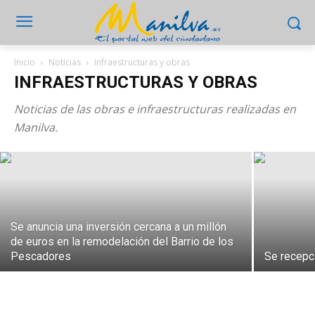
Inicio
Noticias
Infraestructuras y obras
Se proyecta un nuevo aparcamiento
INFRAESTRUCTURAS Y OBRAS
subterráneo con una inversión de 2,5
Noticias de las obras e infraestructuras realizadas en
millones de euros en Manilva
Manilva.
26 julio 2026
Se anuncia una inversión cercana a un millón
de euros en la remodelación del Barrio de los
Pescadores
Se recepc