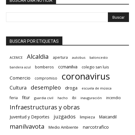
BUSCAR UNA NOTICIA
BUSCAR POR ETIQUETAS
Alcaldia
apertura
ACEMCE
autobus
baloncesto
ccmanilva
bomberos
colegio san luis
bandera azul
coronavirus
Comercio
compromiso
desempleo
Cultura
droga
escuela de música
fitur
feria
ibi
incendio
guardia civil
hacho
inauguración
Infraestructuras y obras
juzgados
Juventud y Deportes
limpieza
Maicandil
manilvavota
narcotrafico
Medio Ambiente