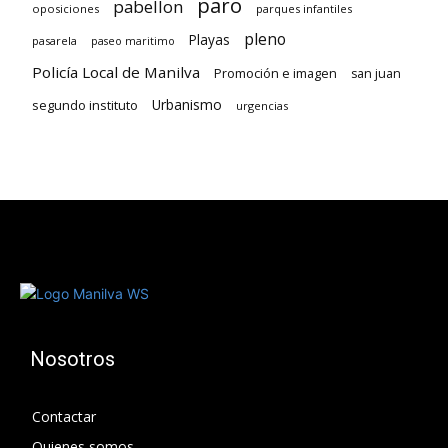
paro
pabellon
oposiciones
parques infantiles
pleno
Playas
pasarela
paseo maritimo
Policía Local de Manilva
Promoción e imagen
san juan
Urbanismo
segundo instituto
urgencias
Nosotros
Contactar
Quienes somos