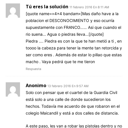
Tú eres la solución
11 febrero 2016 En 8:11 AM
[quote name=»4×4 bandam»]Mas daño have a la
poblacion el DESCONOCIMIENTO y eso ocurría
supuestamente con FRANCO…… Asi que cuando el
rio suena… Agua o piedras lleva…[/quote]
Piedra …. Piedra es con la que te han metió a ti , en
toooo la cabeza para tener la mente tan retorcida y
ser como eres . Además de estar lo pillao que estas
macho . Vaya pedrá que te me tieron
Respuesta
Anonimo
13 febrero 2016 En 9:57 AM
Solo con pensar que el cuartel de la Guardia Civil
está solo a una calle de donde sucedieron los
hechos. Todavía me acuerdo de que robaron en el
colegio Maicandil y está a dos calles de distancia.
A este paso, les van a robar las pistolas dentro y no