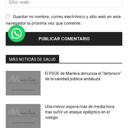
Sit
we
Guardar mi nombre, correo electrónico y sitio web en este
navegador la próxima vez que comente.
MÁS NOTICIAS DE SALUD
El PSOE de Manilva denuncia el “deterioro”
de la sanidad pública andaluza
Una menor espera más de media hora
tras sufrir un ataque epiléptico en el
colegio