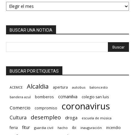
HEMEROTECA
BUSCAR UNA NOTICIA
BUSCAR POR ETIQUETAS
Alcaldia
apertura
ACEMCE
autobus
baloncesto
ccmanilva
bomberos
colegio san luis
bandera azul
coronavirus
Comercio
compromiso
desempleo
Cultura
droga
escuela de música
fitur
feria
ibi
incendio
guardia civil
hacho
inauguración