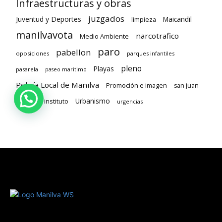
Infraestructuras y obras
juzgados
Juventud y Deportes
limpieza
Maicandil
manilvavota
narcotrafico
Medio Ambiente
paro
pabellon
oposiciones
parques infantiles
pleno
Playas
pasarela
paseo maritimo
Policía Local de Manilva
Promoción e imagen
san juan
Urbanismo
segundo instituto
urgencias