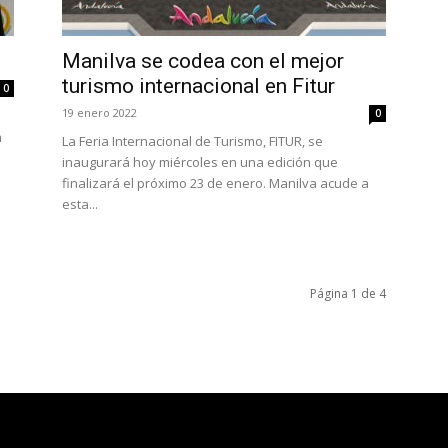
Manilva se codea con el mejor
turismo internacional en Fitur
0
19 enero 2022
0
a
La Feria Internacional de Turismo, FITUR, se
inaugurará hoy miércoles en una edición que
finalizará el próximo 23 de enero. Manilva acude a
esta...
Página 1 de 4