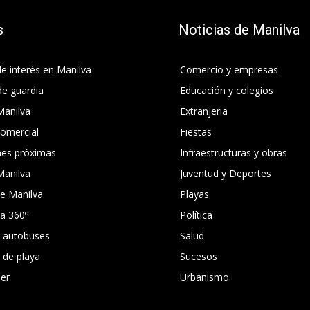
s
Noticias de Manilva
e interés en Manilva
Comercio y empresas
de guardia
Educación y colegios
Manilva
Extranjeria
comercial
Fiestas
nes próximas
Infraestructuras y obras
Manilva
Juventud y Deportes
e Manilva
Playas
ca 360º
Política
e autobuses
Salud
s de playa
Sucesos
er
Urbanismo