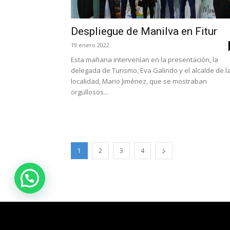
Despliegue de Manilva en Fitur
19 enero 2022
Esta mañana intervenían en la presentación, la
delegada de Turismo, Eva Galindo y el alcalde de l
localidad, Mario Jiménez, que se mostraban
orgullosos...
1
2
3
4