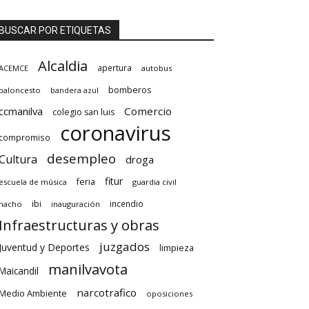
BUSCAR POR ETIQUETAS
Alcaldia
apertura
ACEMCE
autobus
bomberos
baloncesto
bandera azul
ccmanilva
Comercio
colegio san luis
coronavirus
compromiso
desempleo
Cultura
droga
fitur
feria
escuela de música
guardia civil
ibi
incendio
hacho
inauguración
Infraestructuras y obras
juzgados
Juventud y Deportes
limpieza
manilvavota
Maicandil
narcotrafico
Medio Ambiente
oposiciones