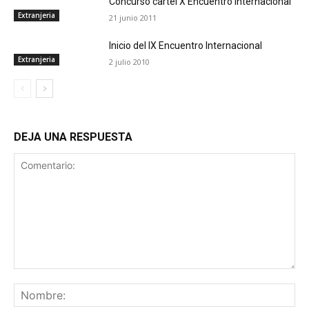
Concurso cartel X Encuentro Internacional
Extranjeria
21 junio 2011
Inicio del IX Encuentro Internacional
Extranjeria
2 julio 2010
DEJA UNA RESPUESTA
Comentario:
No