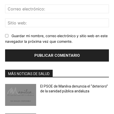
Co
ele
Sit
we
Guardar mi nombre, correo electrónico y sitio web en este
navegador la próxima vez que comente.
MÁS NOTICIAS DE SALUD
El PSOE de Manilva denuncia el “deterioro”
de la sanidad pública andaluza