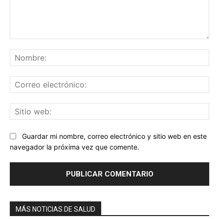
Comentario:
No
Co
ele
Sit
we
Guardar mi nombre, correo electrónico y sitio web en este
navegador la próxima vez que comente.
MÁS NOTICIAS DE SALUD