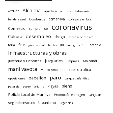
Alcaldia
apertura
ACEMCE
autobus
baloncesto
ccmanilva
bomberos
colegio san luis
bandera azul
coronavirus
Comercio
compromiso
desempleo
Cultura
droga
escuela de música
fitur
feria
ibi
incendio
guardia civil
hacho
inauguración
Infraestructuras y obras
juzgados
Juventud y Deportes
limpieza
Maicandil
manilvavota
narcotrafico
Medio Ambiente
paro
pabellon
oposiciones
parques infantiles
pleno
Playas
pasarela
paseo maritimo
Policía Local de Manilva
Promoción e imagen
san juan
Urbanismo
segundo instituto
urgencias