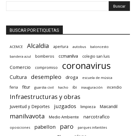
BUSCAR POR ETIQUETAS
Alcaldia
apertura
ACEMCE
autobus
baloncesto
ccmanilva
bomberos
colegio san luis
bandera azul
coronavirus
Comercio
compromiso
desempleo
Cultura
droga
escuela de música
fitur
feria
ibi
incendio
guardia civil
hacho
inauguración
Infraestructuras y obras
juzgados
Juventud y Deportes
limpieza
Maicandil
manilvavota
narcotrafico
Medio Ambiente
paro
pabellon
oposiciones
parques infantiles