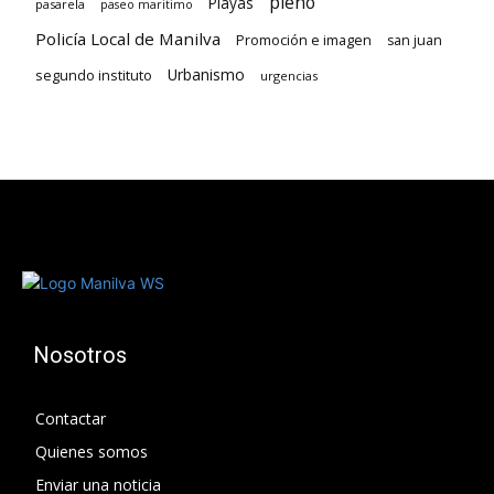
pleno
Playas
pasarela
paseo maritimo
Policía Local de Manilva
Promoción e imagen
san juan
Urbanismo
segundo instituto
urgencias
Nosotros
Contactar
Quienes somos
Enviar una noticia