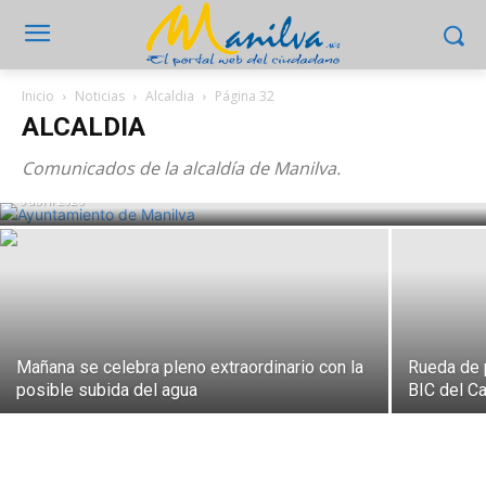
Inicio
Noticias
Alcaldia
Página 32
ALCALDIA
Bolsa de empleo para monitor de
actividades varias en servicios sociales
Comunicados de la alcaldía de Manilva.
6 abril 2026
Mañana se celebra pleno extraordinario con la
Rueda de p
posible subida del agua
BIC del Ca