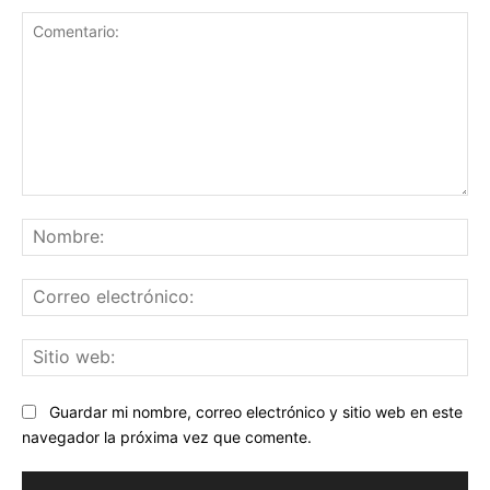
Comentario:
No
Co
ele
Sit
we
Guardar mi nombre, correo electrónico y sitio web en este
navegador la próxima vez que comente.