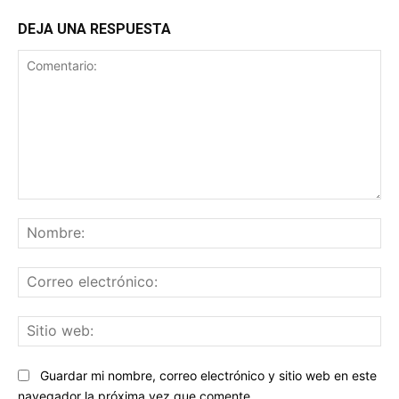
DEJA UNA RESPUESTA
Comentario:
No
Co
ele
Sit
we
Guardar mi nombre, correo electrónico y sitio web en este
navegador la próxima vez que comente.