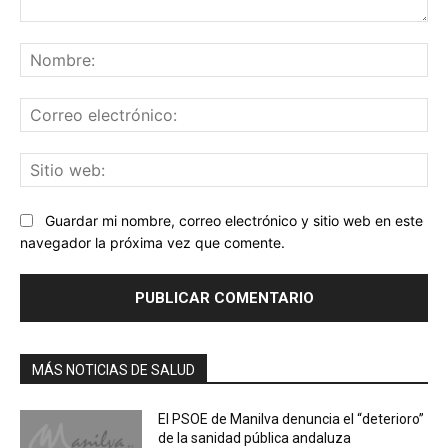
Comentario:
No
Co
ele
Sit
we
Guardar mi nombre, correo electrónico y sitio web en este
navegador la próxima vez que comente.
MÁS NOTICIAS DE SALUD
El PSOE de Manilva denuncia el “deterioro”
de la sanidad pública andaluza