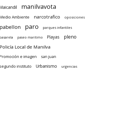
manilvavota
Maicandil
narcotrafico
Medio Ambiente
oposiciones
paro
pabellon
parques infantiles
pleno
Playas
pasarela
paseo maritimo
Policía Local de Manilva
Promoción e imagen
san juan
Urbanismo
segundo instituto
urgencias