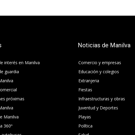
s
Noticias de Manilva
e interés en Manilva
Comercio y empresas
de guardia
Educación y colegios
Manilva
Extranjeria
comercial
Fiestas
nes próximas
Infraestructuras y obras
Manilva
Juventud y Deportes
e Manilva
Playas
ca 360º
Política
e autobuses
Salud