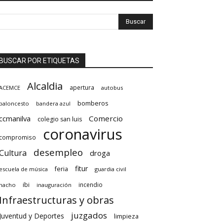
BUSCAR POR ETIQUETAS
Alcaldia
apertura
ACEMCE
autobus
bomberos
baloncesto
bandera azul
ccmanilva
Comercio
colegio san luis
coronavirus
compromiso
desempleo
Cultura
droga
fitur
feria
escuela de música
guardia civil
ibi
incendio
hacho
inauguración
Infraestructuras y obras
juzgados
Juventud y Deportes
limpieza