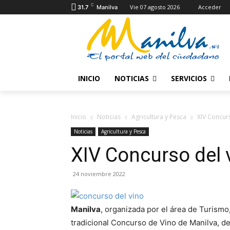
C
Vie 07 agosto 2026
Acceder
31.7
Manilva
INICIO
NOTICIAS
SERVICIOS
Inicio
Noticias
Agricultura y Pesca
XIV Concur
Noticias
Agricultura y Pesca
XIV Concurso del 
24 noviembre 2022
Manilva
, organizada por el área de Turismo
tradicional Concurso de Vino de Manilva, de