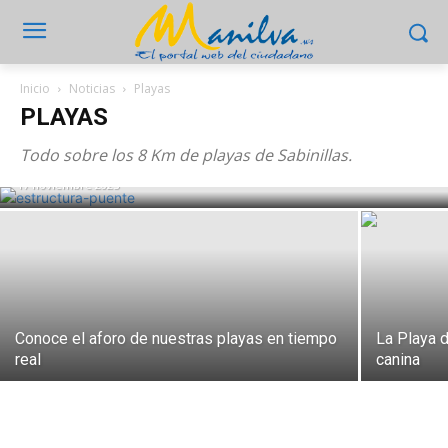
Inicio
Noticias
Playas
PLAYAS
El ‘Puente Flotante’ de Nantes Cruza el
Litoral de Manilva
Todo sobre los 8 Km de playas de Sabinillas.
17 noviembre 2025
Conoce el aforo de nuestras playas en tiempo
La Playa d
real
canina