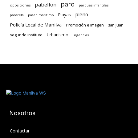
paro
pabellon
oposiciones
parques infantiles
pleno
Playas
pasarela
paseo maritimo
Policía Local de Manilva
Promoción e imagen
san juan
Urbanismo
segundo instituto
urgencias
Nosotros
Contactar