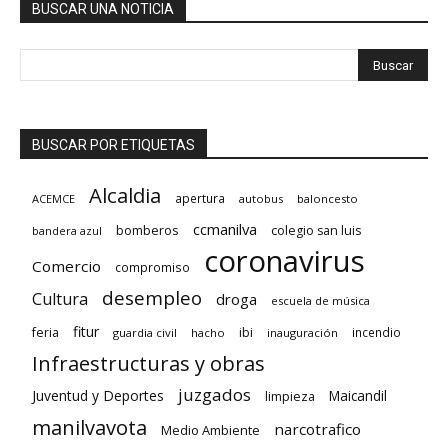
BUSCAR UNA NOTICIA
BUSCAR POR ETIQUETAS
Alcaldia
apertura
ACEMCE
autobus
baloncesto
ccmanilva
bomberos
colegio san luis
bandera azul
coronavirus
Comercio
compromiso
desempleo
Cultura
droga
escuela de música
fitur
feria
ibi
incendio
guardia civil
hacho
inauguración
Infraestructuras y obras
juzgados
Juventud y Deportes
limpieza
Maicandil
manilvavota
narcotrafico
Medio Ambiente