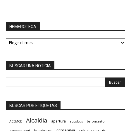
HEMEROTECA
HEMEROTECA
BUSCAR UNA NOTICIA
BUSCAR POR ETIQUETAS
Alcaldia
apertura
ACEMCE
autobus
baloncesto
ccmanilva
bomberos
colegio san luis
bandera azul