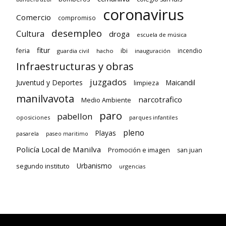
coronavirus
Comercio
compromiso
desempleo
Cultura
droga
escuela de música
fitur
feria
ibi
incendio
guardia civil
hacho
inauguración
Infraestructuras y obras
juzgados
Juventud y Deportes
limpieza
Maicandil
manilvavota
narcotrafico
Medio Ambiente
paro
pabellon
oposiciones
parques infantiles
pleno
Playas
pasarela
paseo maritimo
Policía Local de Manilva
Promoción e imagen
san juan
Urbanismo
segundo instituto
urgencias