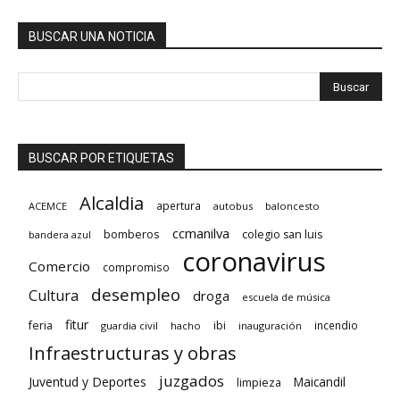
BUSCAR UNA NOTICIA
BUSCAR POR ETIQUETAS
Alcaldia
apertura
ACEMCE
autobus
baloncesto
ccmanilva
bomberos
colegio san luis
bandera azul
coronavirus
Comercio
compromiso
desempleo
Cultura
droga
escuela de música
fitur
feria
ibi
incendio
guardia civil
hacho
inauguración
Infraestructuras y obras
juzgados
Juventud y Deportes
limpieza
Maicandil