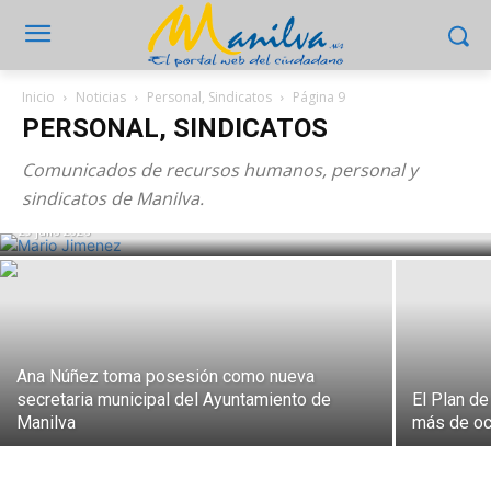
Inicio
Noticias
Personal, Sindicatos
Página 9
PERSONAL, SINDICATOS
El alcalde aprueba 88 subidas salariales
Comunicados de recursos humanos, personal y
y esconde las cifras
sindicatos de Manilva.
29 julio 2026
Ana Núñez toma posesión como nueva
secretaria municipal del Ayuntamiento de
El Plan de
Manilva
más de oc