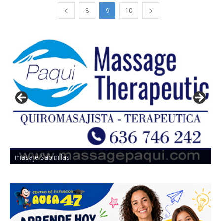
8
9
10
masaje Sabinillas