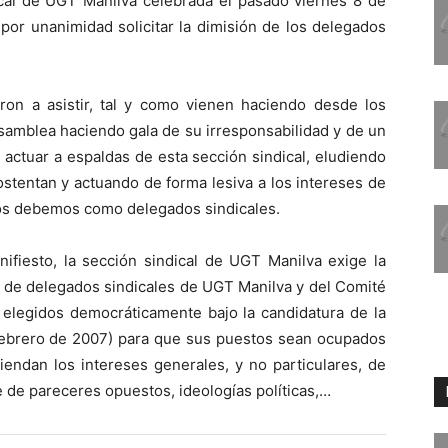
cal de UGT ­Manilva celebrada el pasado viernes 8 de
 por unanimidad solicitar la dimisión de los delegados
on a asistir, tal y como vienen haciendo desde los
asamblea haciendo gala de su irresponsabilidad y de un
actuar a espaldas de esta sección sindical, eludiendo
stentan y actuando de forma lesiva a los intereses de
nos debemos como delegados sindicales.
fiesto, la sección sindical de UGT­ Manilva exige la
s de delegados sindicales de UGT ­Manilva y del Comité
 elegidos democráticamente bajo la candidatura de la
n febrero de 2007) para que sus puestos sean ocupados
iendan los intereses generales, y no particulares, de
de pareceres opuestos, ideologías políticas,…