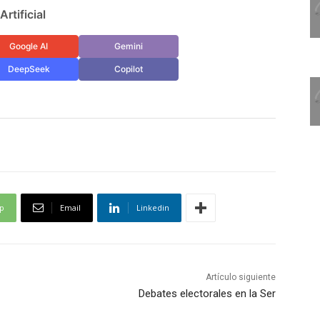
rtificial
Google AI
Gemini
DeepSeek
Copilot
p
Email
Linkedin
Artículo siguiente
Debates electorales en la Ser