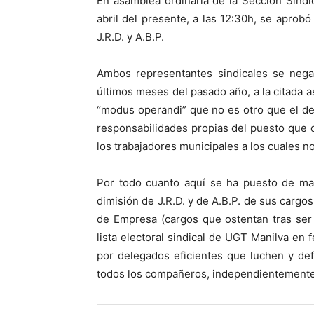
En asamblea ordinaria de la Sección Sindi
abril del presente, a las 12:30h, se aprobó
J.R.D. y A.B.P.
Ambos representantes sindicales se negar
últimos meses del pasado año, a la citada 
“modus operandi” que no es otro que el de 
responsabilidades propias del puesto que o
los trabajadores municipales a los cuales 
Por todo cuanto aquí se ha puesto de mani
dimisión de J.R.D. y de A.B.P. de sus cargo
de Empresa (cargos que ostentan tras ser
lista electoral sindical de UGT ­Manilva e
por delegados eficientes que luchen y def
todos los compañeros, independientemente 