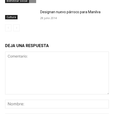
Bienestar social
Designan nuevo párroco para Manilva
Cultura
28 julio 2014
DEJA UNA RESPUESTA
Comentario:
No