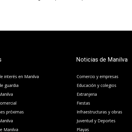
s
Noticias de Manilva
e interés en Manilva
Comercio y empresas
de guardia
Educación y colegios
Manilva
Extranjeria
comercial
Fiestas
nes próximas
Infraestructuras y obras
Manilva
Juventud y Deportes
e Manilva
Playas