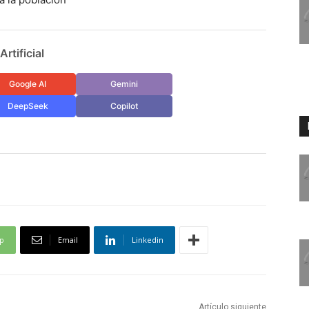
rtificial
Google AI
Gemini
DeepSeek
Copilot
p
Email
Linkedin
Artículo siguiente