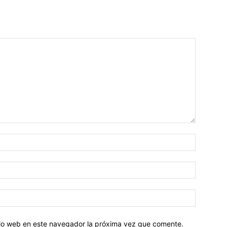
Nombre:
Correo
electróni
Sitio
web:
itio web en este navegador la próxima vez que comente.