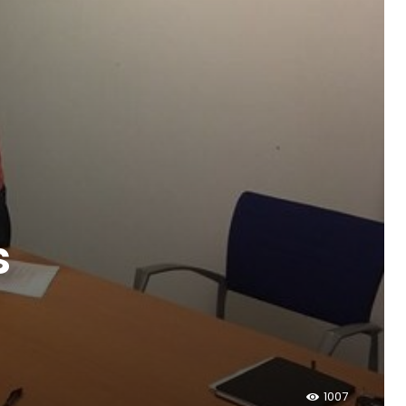
s
1007