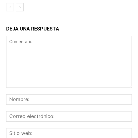
DEJA UNA RESPUESTA
Comentario:
No
Co
ele
Sit
we