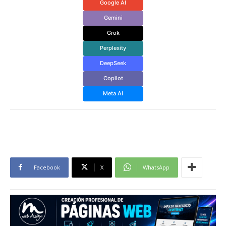
Google AI
Gemini
Grok
Perplexity
DeepSeek
Copilot
Meta AI
Facebook
X
WhatsApp