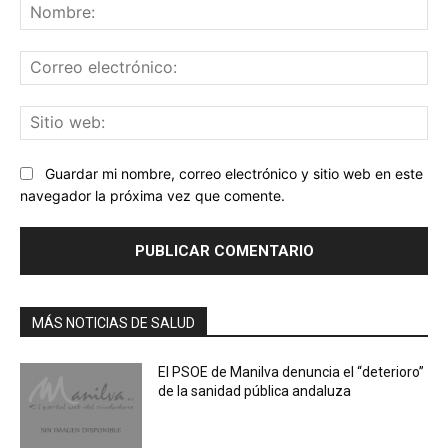
No
Co
ele
Sit
we
Guardar mi nombre, correo electrónico y sitio web en este
navegador la próxima vez que comente.
MÁS NOTICIAS DE SALUD
El PSOE de Manilva denuncia el “deterioro”
de la sanidad pública andaluza