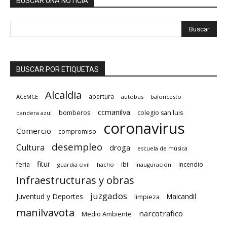
BUSCAR UNA NOTICIA
BUSCAR POR ETIQUETAS
Alcaldia
apertura
ACEMCE
autobus
baloncesto
ccmanilva
bomberos
colegio san luis
bandera azul
coronavirus
Comercio
compromiso
desempleo
Cultura
droga
escuela de música
fitur
feria
ibi
incendio
guardia civil
hacho
inauguración
Infraestructuras y obras
juzgados
Juventud y Deportes
limpieza
Maicandil
manilvavota
narcotrafico
Medio Ambiente