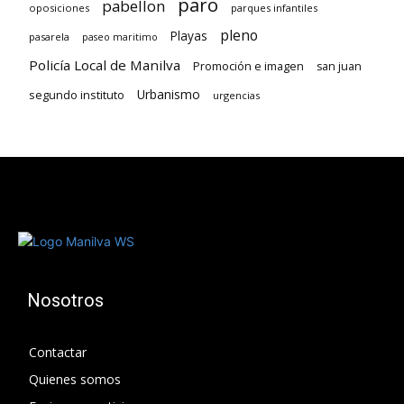
paro
pabellon
oposiciones
parques infantiles
pleno
Playas
pasarela
paseo maritimo
Policía Local de Manilva
Promoción e imagen
san juan
Urbanismo
segundo instituto
urgencias
Nosotros
Contactar
Quienes somos