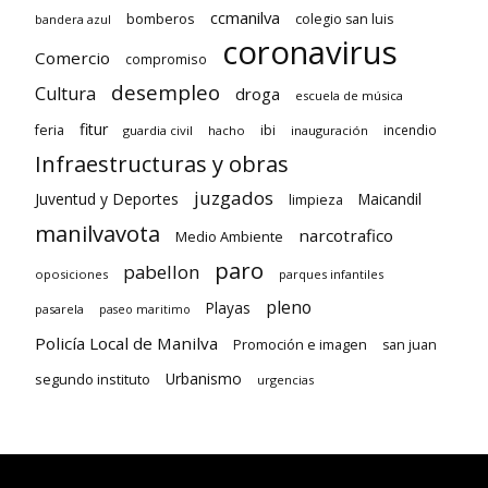
ccmanilva
bomberos
colegio san luis
bandera azul
coronavirus
Comercio
compromiso
desempleo
Cultura
droga
escuela de música
fitur
feria
ibi
incendio
guardia civil
hacho
inauguración
Infraestructuras y obras
juzgados
Juventud y Deportes
limpieza
Maicandil
manilvavota
narcotrafico
Medio Ambiente
paro
pabellon
oposiciones
parques infantiles
pleno
Playas
pasarela
paseo maritimo
Policía Local de Manilva
Promoción e imagen
san juan
Urbanismo
segundo instituto
urgencias