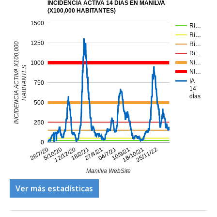
INCIDENCIA ACTIVA 14 DIAS EN MANILVA
(X100,000 HABITANTES)
1500
Ri…
Ri…
1250
Ri…
INCIDENCIA ACTIVA X100,000
Ri…
Ni…
1000
HABITANTES
Ni…
IA
750
14
dÌas
500
250
0
10/9/21
5/10/20
25/11/22
18/2/21
04/7/21
28/7/20
18/10/21
12/12/20
27/4/21
Manilva WebSite
Ver más estadísticas