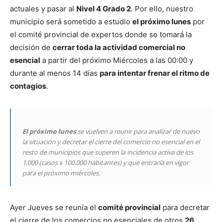
actuales y pasar al
Nivel 4 Grado 2
. Por ello, nuestro
municipio será sometido a estudio
el próximo lunes
por
el comité provincial de expertos donde se tomará la
decisión de
cerrar toda la actividad comercial no
esencial
a partir del próximo Miércoles a las 00:00 y
durante al menos 14 días
para intentar frenar el ritmo de
contagios
.
El próximo lunes
se vuelven a reunir para analizar de nuevo
la situación y decretar el cierre del comercio no esencial en el
resto de municipios que superen la incidencia activa de los
1.000 (casos x 100.000 habitantes) y que entraría en vigor
para el próximo miércoles.
Ayer Jueves se reunía el
comité provincial
para decretar
el cierre de los comercios no esenciales de otros
26