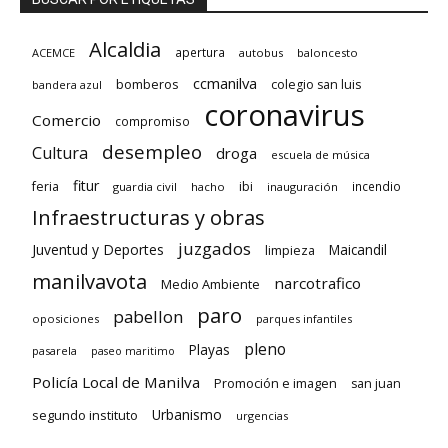
Alcaldia
apertura
ACEMCE
autobus
baloncesto
ccmanilva
bomberos
colegio san luis
bandera azul
coronavirus
Comercio
compromiso
desempleo
Cultura
droga
escuela de música
fitur
feria
ibi
incendio
guardia civil
hacho
inauguración
Infraestructuras y obras
juzgados
Juventud y Deportes
limpieza
Maicandil
manilvavota
narcotrafico
Medio Ambiente
paro
pabellon
oposiciones
parques infantiles
pleno
Playas
pasarela
paseo maritimo
Policía Local de Manilva
Promoción e imagen
san juan
Urbanismo
segundo instituto
urgencias