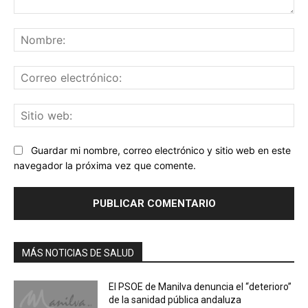
Comentario:
No
Co
ele
Sit
we
Guardar mi nombre, correo electrónico y sitio web en este
navegador la próxima vez que comente.
MÁS NOTICIAS DE SALUD
El PSOE de Manilva denuncia el “deterioro”
de la sanidad pública andaluza