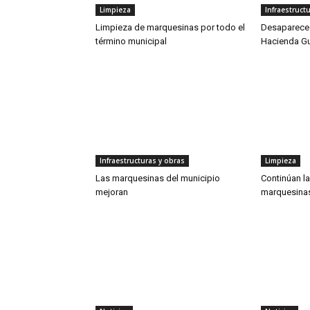
Limpieza
Infraestruct
Limpieza de marquesinas por todo el
Desaparece 
término municipal
Hacienda G
Infraestructuras y obras
Limpieza
Las marquesinas del municipio
Continúan la
mejoran
marquesina