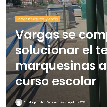
Infraestructuras y obras
Vargas se com
solucionar el t
marquesinas an
curso escolar
-
Alejandro Granados
4 julio 2023
Por: