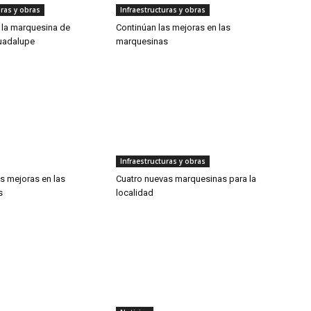
uras y obras
Infraestructuras y obras
la marquesina de
Continúan las mejoras en las
uadalupe
marquesinas
Infraestructuras y obras
s mejoras en las
Cuatro nuevas marquesinas para la
s
localidad