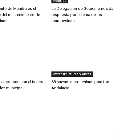
Noticias
nto de Manilva es el
La Delegación de Gobierno nos da
 del mantenimiento de
respuesta por el tema de las
inas
marquesinas
Infraestructuras y obras
 empeoran con el tiempo
68 nuevas marquesinas para toda
dez municipal
Andalucía