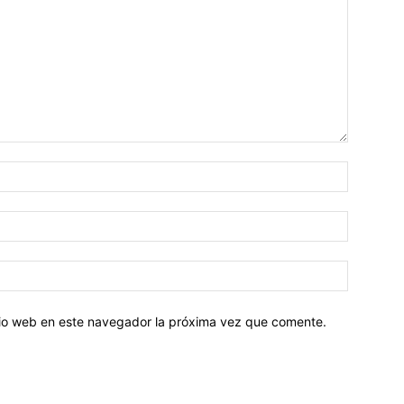
Nombre:
Correo
electróni
Sitio
web:
itio web en este navegador la próxima vez que comente.