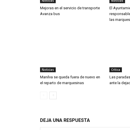
Noticias
Noticias
Mejoras en el servicio de transporte
El Ayuntamie
Avanza bus
responsable
las marques
Noticias
Crítica
Manilva se queda fuera de nuevo en
Las paradas
el reparto de marquesinas
ante la deja
DEJA UNA RESPUESTA