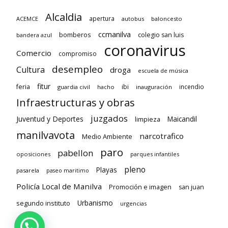
Alcaldia
apertura
ACEMCE
autobus
baloncesto
ccmanilva
bomberos
colegio san luis
bandera azul
coronavirus
Comercio
compromiso
desempleo
Cultura
droga
escuela de música
fitur
feria
ibi
incendio
guardia civil
hacho
inauguración
Infraestructuras y obras
juzgados
Juventud y Deportes
limpieza
Maicandil
manilvavota
narcotrafico
Medio Ambiente
paro
pabellon
oposiciones
parques infantiles
pleno
Playas
pasarela
paseo maritimo
Policía Local de Manilva
Promoción e imagen
san juan
Urbanismo
segundo instituto
urgencias