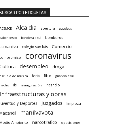
BUSCAR POR ETIQUETAS
Alcaldia
apertura
ACEMCE
autobus
bomberos
baloncesto
bandera azul
ccmanilva
Comercio
colegio san luis
coronavirus
compromiso
desempleo
Cultura
droga
fitur
feria
escuela de música
guardia civil
ibi
incendio
hacho
inauguración
Infraestructuras y obras
juzgados
Juventud y Deportes
limpieza
manilvavota
Maicandil
narcotrafico
Medio Ambiente
oposiciones