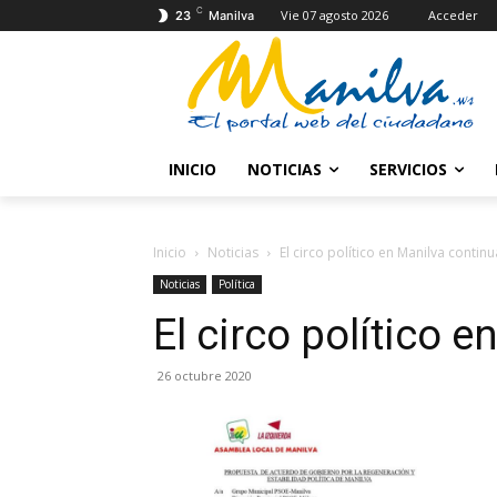
C
Vie 07 agosto 2026
Acceder
23
Manilva
INICIO
NOTICIAS
SERVICIOS
Inicio
Noticias
El circo político en Manilva contin
Noticias
Política
El circo político 
26 octubre 2020