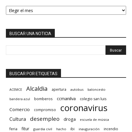
HEMEROTECA
BUSCAR UNA NOTICIA
BUSCAR POR ETIQUETAS
Alcaldia
apertura
ACEMCE
autobus
baloncesto
ccmanilva
bomberos
colegio san luis
bandera azul
coronavirus
Comercio
compromiso
desempleo
Cultura
droga
escuela de música
fitur
feria
ibi
incendio
guardia civil
hacho
inauguración