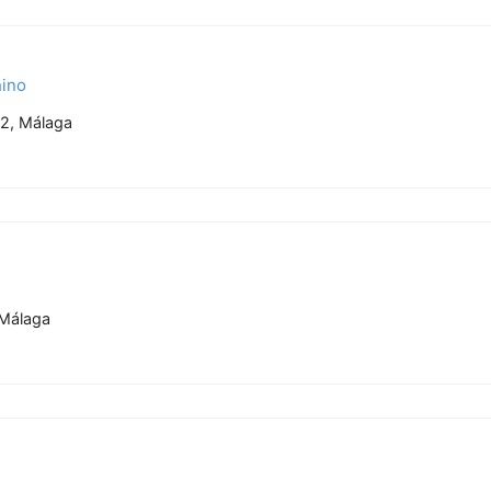
hino
92, Málaga
 Málaga