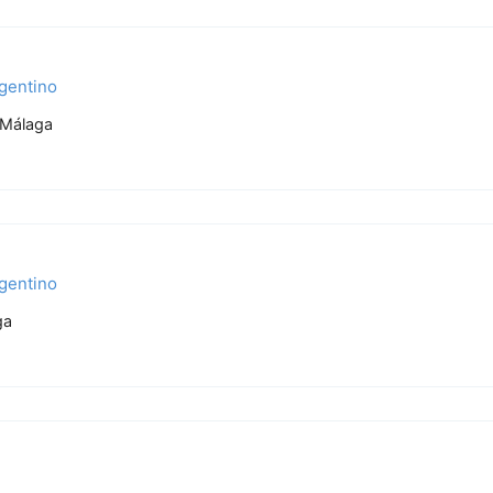
rgentino
, Málaga
rgentino
ga