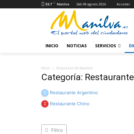
C
Sáb 08 agosto 2026
Acceder
33.7
Manilva
INICIO
NOTICIAS
SERVICIOS
DI
Inicio
Empresas de Manilva
Categoría: Restaurante
Restaurante Argentino
Restaurante Chino
Filtro