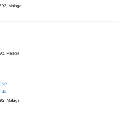
29692, Málaga
692, Málaga
ese
indú
692, Málaga