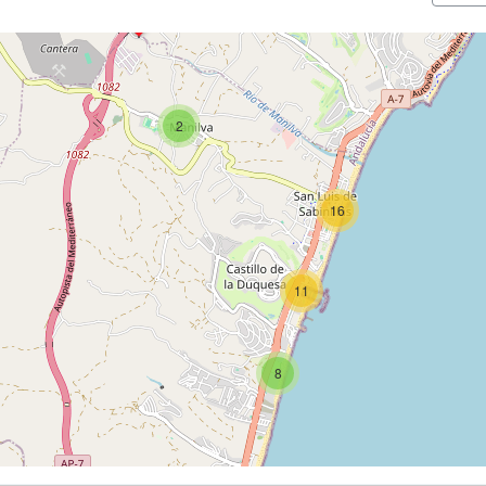
2
16
11
8