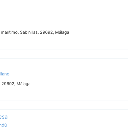
marítimo, Sabinillas, 29692, Málaga
liano
a, 29692, Málaga
esa
indú