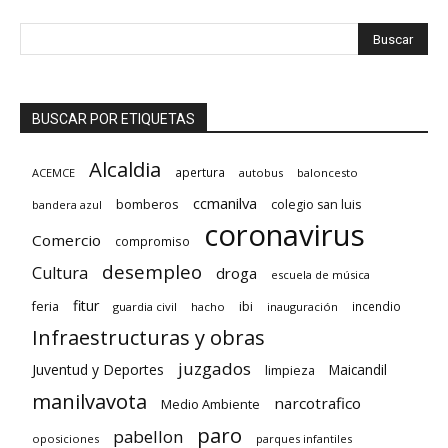
BUSCAR POR ETIQUETAS
Alcaldia
apertura
ACEMCE
autobus
baloncesto
ccmanilva
bomberos
colegio san luis
bandera azul
coronavirus
Comercio
compromiso
desempleo
Cultura
droga
escuela de música
fitur
feria
ibi
incendio
guardia civil
hacho
inauguración
Infraestructuras y obras
juzgados
Juventud y Deportes
limpieza
Maicandil
manilvavota
narcotrafico
Medio Ambiente
paro
pabellon
oposiciones
parques infantiles