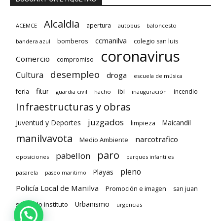
Alcaldia
apertura
ACEMCE
autobus
baloncesto
ccmanilva
bomberos
colegio san luis
bandera azul
coronavirus
Comercio
compromiso
desempleo
Cultura
droga
escuela de música
fitur
feria
ibi
incendio
guardia civil
hacho
inauguración
Infraestructuras y obras
juzgados
Juventud y Deportes
limpieza
Maicandil
manilvavota
narcotrafico
Medio Ambiente
paro
pabellon
oposiciones
parques infantiles
pleno
Playas
pasarela
paseo maritimo
Policía Local de Manilva
Promoción e imagen
san juan
Urbanismo
segundo instituto
urgencias