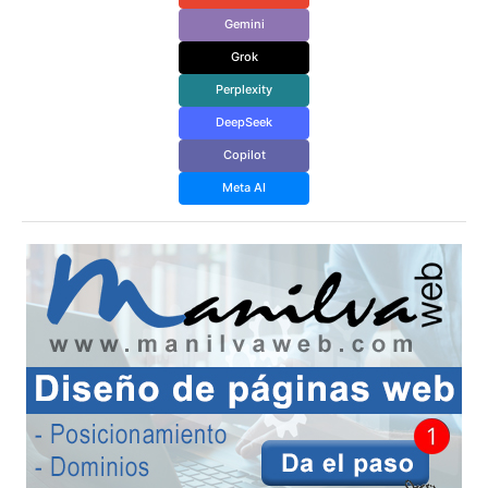
Gemini
Grok
Perplexity
DeepSeek
Copilot
Meta AI