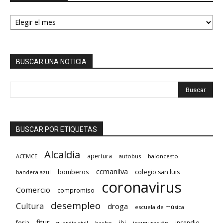
HEMEROTECA
BUSCAR UNA NOTICIA
BUSCAR POR ETIQUETAS
Alcaldia
apertura
ACEMCE
autobus
baloncesto
ccmanilva
bomberos
colegio san luis
bandera azul
coronavirus
Comercio
compromiso
desempleo
Cultura
droga
escuela de música
fitur
feria
ibi
incendio
guardia civil
hacho
inauguración