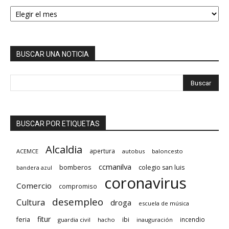
HEMEROTECA
BUSCAR UNA NOTICIA
BUSCAR POR ETIQUETAS
Alcaldia
apertura
ACEMCE
autobus
baloncesto
ccmanilva
bomberos
colegio san luis
bandera azul
coronavirus
Comercio
compromiso
desempleo
Cultura
droga
escuela de música
fitur
feria
ibi
incendio
guardia civil
hacho
inauguración