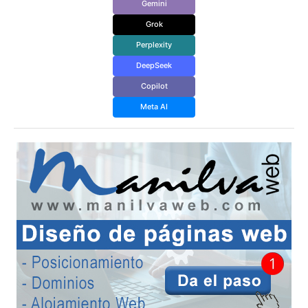
Gemini
Grok
Perplexity
DeepSeek
Copilot
Meta AI