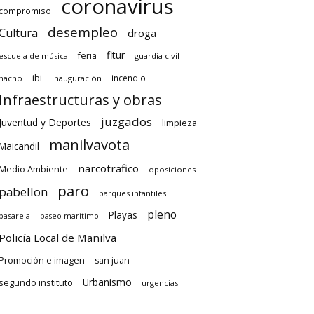
coronavirus
compromiso
desempleo
Cultura
droga
fitur
feria
escuela de música
guardia civil
ibi
incendio
hacho
inauguración
Infraestructuras y obras
juzgados
Juventud y Deportes
limpieza
manilvavota
Maicandil
narcotrafico
Medio Ambiente
oposiciones
paro
pabellon
parques infantiles
pleno
Playas
pasarela
paseo maritimo
Policía Local de Manilva
Promoción e imagen
san juan
Urbanismo
segundo instituto
urgencias