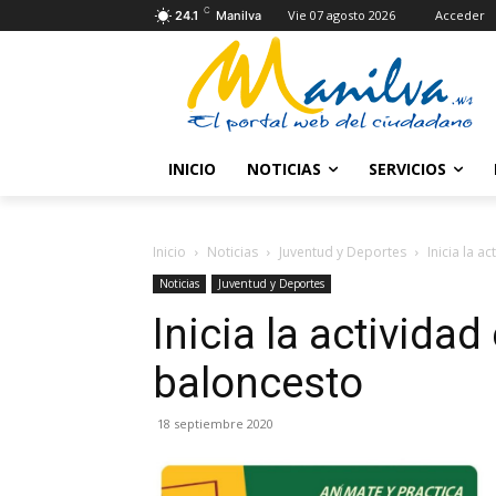
C
Vie 07 agosto 2026
Acceder
24.1
Manilva
INICIO
NOTICIAS
SERVICIOS
Inicio
Noticias
Juventud y Deportes
Inicia la a
Noticias
Juventud y Deportes
Inicia la actividad
baloncesto
18 septiembre 2020