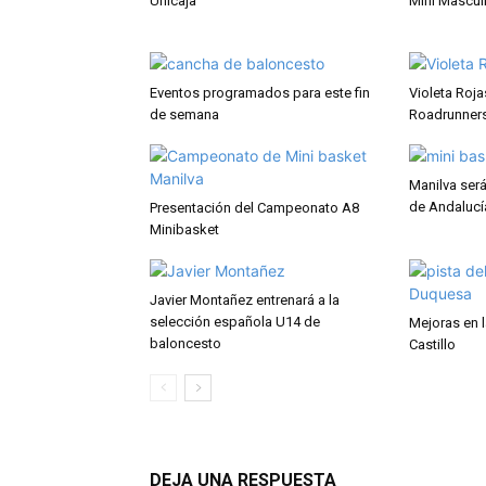
Unicaja
Mini Mascul
Eventos programados para este fin
Violeta Roja
de semana
Roadrunners
Manilva ser
de Andalucí
Presentación del Campeonato A8
Minibasket
Javier Montañez entrenará a la
selección española U14 de
Mejoras en l
baloncesto
Castillo
DEJA UNA RESPUESTA