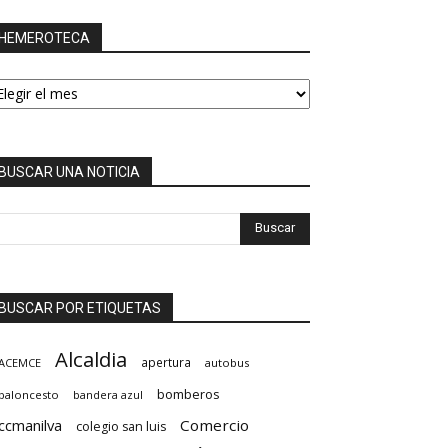
HEMEROTECA
EMEROTECA
BUSCAR UNA NOTICIA
BUSCAR POR ETIQUETAS
Alcaldia
apertura
ACEMCE
autobus
bomberos
baloncesto
bandera azul
ccmanilva
Comercio
colegio san luis