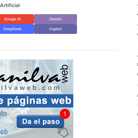
rtificial
Google AI
Gemini
DeepSeek
Copilot