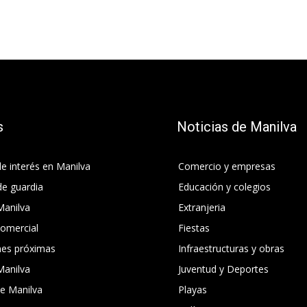
s
Noticias de Manilva
e interés en Manilva
Comercio y empresas
de guardia
Educación y colegios
Manilva
Extranjeria
comercial
Fiestas
nes próximas
Infraestructuras y obras
Manilva
Juventud y Deportes
e Manilva
Playas