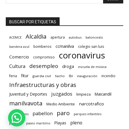
BUSCAR POR ETIQUETAS
Alcaldia
apertura
ACEMCE
autobus
baloncesto
ccmanilva
bomberos
colegio san luis
bandera azul
coronavirus
Comercio
compromiso
desempleo
Cultura
droga
escuela de música
fitur
feria
ibi
incendio
guardia civil
hacho
inauguración
Infraestructuras y obras
juzgados
Juventud y Deportes
limpieza
Maicandil
manilvavota
narcotrafico
Medio Ambiente
paro
pabellon
oposiciones
parques infantiles
pleno
Playas
pasarela
paseo maritimo