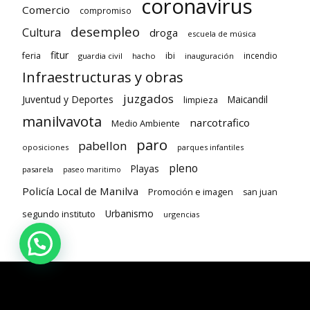
coronavirus
Comercio
compromiso
desempleo
Cultura
droga
escuela de música
fitur
feria
ibi
incendio
guardia civil
hacho
inauguración
Infraestructuras y obras
juzgados
Juventud y Deportes
limpieza
Maicandil
manilvavota
narcotrafico
Medio Ambiente
paro
pabellon
oposiciones
parques infantiles
pleno
Playas
pasarela
paseo maritimo
Policía Local de Manilva
Promoción e imagen
san juan
Urbanismo
segundo instituto
urgencias