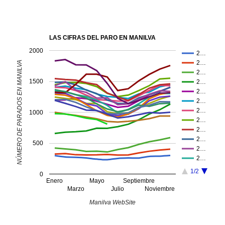
LAS CIFRAS DEL PARO EN MANILVA
2000
2…
2…
NÚMERO DE PARADOS EN MANILVA
2…
1500
2…
2…
2…
2…
1000
2…
2…
2…
500
2…
2…
1/2
0
Enero
Mayo
Septiembre
Marzo
Julio
Noviembre
Manilva WebSite