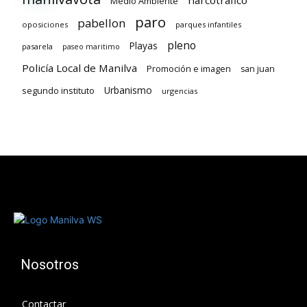
narcotrafico
Medio Ambiente
paro
pabellon
oposiciones
parques infantiles
pleno
Playas
pasarela
paseo maritimo
Policía Local de Manilva
Promoción e imagen
san juan
Urbanismo
segundo instituto
urgencias
Nosotros
Contactar