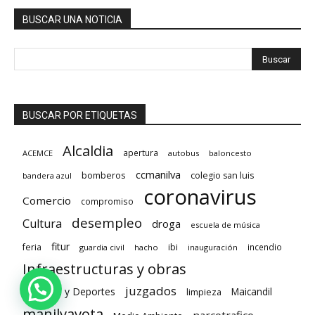
BUSCAR UNA NOTICIA
BUSCAR POR ETIQUETAS
Alcaldia
apertura
ACEMCE
autobus
baloncesto
ccmanilva
bomberos
colegio san luis
bandera azul
coronavirus
Comercio
compromiso
desempleo
Cultura
droga
escuela de música
fitur
feria
ibi
incendio
guardia civil
hacho
inauguración
Infraestructuras y obras
juzgados
Juventud y Deportes
limpieza
Maicandil
manilvavota