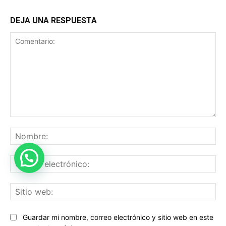
DEJA UNA RESPUESTA
Comentario:
No
Co
ele
Sit
we
Guardar mi nombre, correo electrónico y sitio web en este