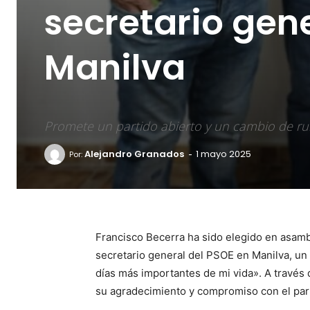
secretario gen
Manilva
Promete un partido abierto y un cambio de r
-
Alejandro Granados
1 mayo 2025
Por:
Francisco Becerra ha sido elegido en asam
secretario general del PSOE en Manilva, u
días más importantes de mi vida». A través 
su agradecimiento y compromiso con el part