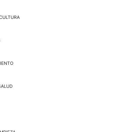
 CULTURA
S
MIENTO
SALUD