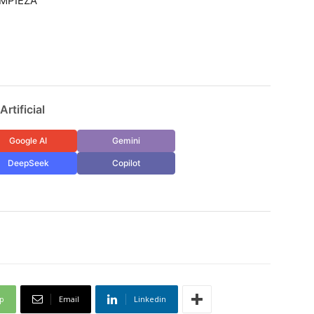
IMPIEZA
rtificial
Google AI
Gemini
DeepSeek
Copilot
p
Email
Linkedin