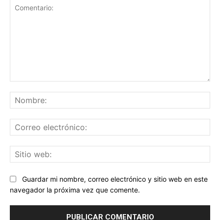
Comentario:
No
Co
ele
Sit
we
Guardar mi nombre, correo electrónico y sitio web en este
navegador la próxima vez que comente.