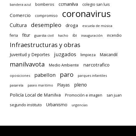
ccmanilva
bomberos
colegio san luis
bandera azul
coronavirus
Comercio
compromiso
desempleo
Cultura
droga
escuela de música
fitur
feria
ibi
incendio
guardia civil
hacho
inauguración
Infraestructuras y obras
juzgados
Juventud y Deportes
limpieza
Maicandil
manilvavota
narcotrafico
Medio Ambiente
paro
pabellon
oposiciones
parques infantiles
pleno
Playas
pasarela
paseo maritimo
Policía Local de Manilva
Promoción e imagen
san juan
Urbanismo
segundo instituto
urgencias