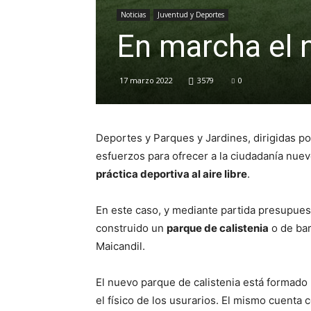
Noticias
Juventud y Deportes
En marcha el 
17 marzo 2022
3579
0
Deportes y Parques y Jardines, dirigidas p
esfuerzos para ofrecer a la ciudadanía nuev
práctica deportiva al aire libre
.
En este caso, y mediante partida presupuest
construido un
parque de calistenia
o de bar
Maicandil.
El nuevo parque de calistenia está formado
el físico de los usurarios. El mismo cuenta 