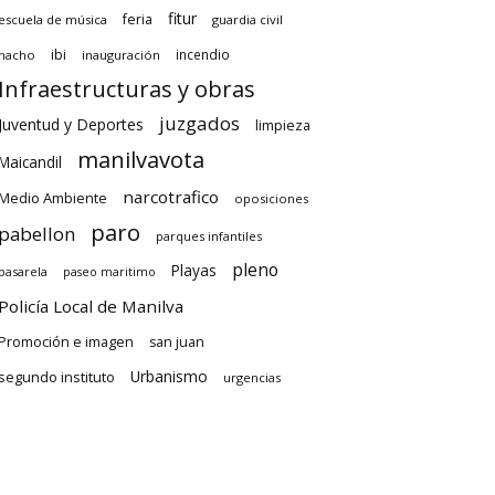
fitur
feria
escuela de música
guardia civil
ibi
incendio
hacho
inauguración
Infraestructuras y obras
juzgados
Juventud y Deportes
limpieza
manilvavota
Maicandil
narcotrafico
Medio Ambiente
oposiciones
paro
pabellon
parques infantiles
pleno
Playas
pasarela
paseo maritimo
Policía Local de Manilva
Promoción e imagen
san juan
Urbanismo
segundo instituto
urgencias