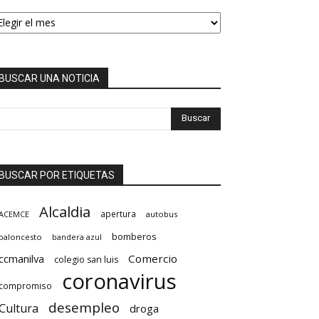
EMEROTECA
BUSCAR UNA NOTICIA
BUSCAR POR ETIQUETAS
Alcaldia
apertura
ACEMCE
autobus
bomberos
baloncesto
bandera azul
ccmanilva
Comercio
colegio san luis
coronavirus
compromiso
desempleo
Cultura
droga