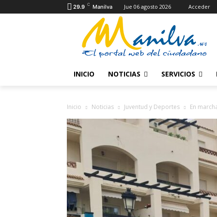
C
Jue 06 agosto 2026
Acceder
29.9
Manilva
INICIO
NOTICIAS
SERVICIOS
Inicio
Noticias
Juventud y Deportes
En marcha