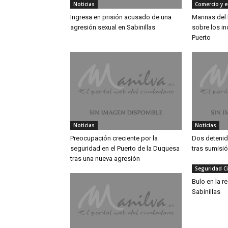
Noticias
Comercio y 
Ingresa en prisión acusado de una
Marinas del
agresión sexual en Sabinillas
sobre los in
Puerto
Noticias
Noticias
Preocupación creciente por la
Dos detenid
seguridad en el Puerto de la Duquesa
tras sumisi
tras una nueva agresión
Seguridad C
Bulo en la r
Sabinillas