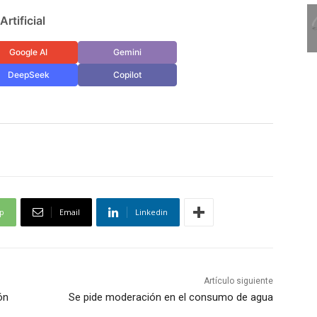
rtificial
Google AI
Gemini
DeepSeek
Copilot
p
Email
Linkedin
Artículo siguiente
ón
Se pide moderación en el consumo de agua