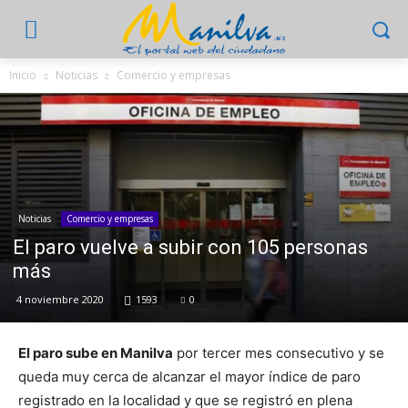
Inicio
Noticias
Comercio y empresas
Noticias
Comercio y empresas
El paro vuelve a subir con 105 personas
más
4 noviembre 2020
1593
0
El paro sube en Manilva
por tercer mes consecutivo y se
queda muy cerca de alcanzar el mayor índice de paro
registrado en la localidad y que se registró en plena