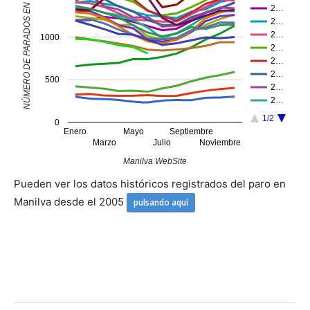
NÚMERO DE PARADOS EN MANILVA
2…
2…
2…
1000
2…
2…
2…
500
2…
2…
1/2
0
Enero
Mayo
Septiembre
Marzo
Julio
Noviembre
Manilva WebSite
Pueden ver los datos históricos registrados del paro en
Manilva desde el 2005
pulsando aquí