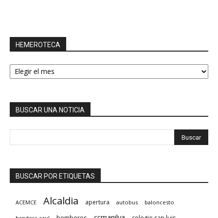
HEMEROTECA
HEMEROTECA
BUSCAR UNA NOTICIA
BUSCAR POR ETIQUETAS
Alcaldia
apertura
ACEMCE
autobus
baloncesto
ccmanilva
bomberos
colegio san luis
bandera azul