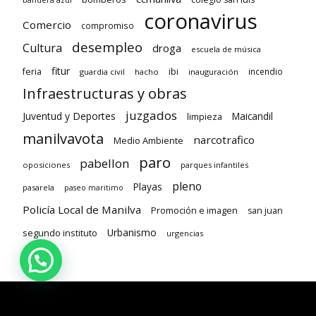
coronavirus
Comercio
compromiso
desempleo
Cultura
droga
escuela de música
fitur
feria
ibi
incendio
guardia civil
hacho
inauguración
Infraestructuras y obras
juzgados
Juventud y Deportes
limpieza
Maicandil
manilvavota
narcotrafico
Medio Ambiente
paro
pabellon
oposiciones
parques infantiles
pleno
Playas
pasarela
paseo maritimo
Policía Local de Manilva
Promoción e imagen
san juan
Urbanismo
segundo instituto
urgencias