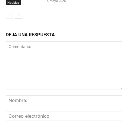
14 mayo 2026
Noticias
DEJA UNA RESPUESTA
Comentario:
No
Co
ele