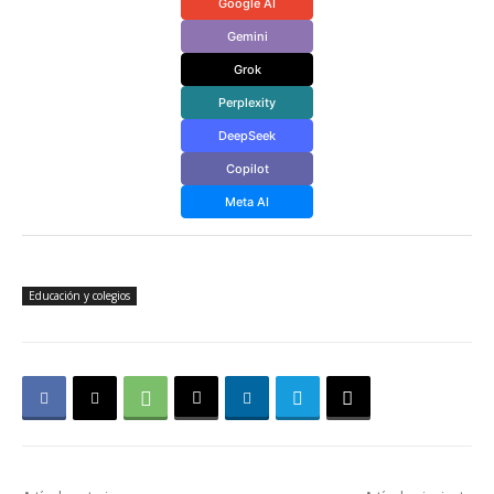
Google AI
Gemini
Grok
Perplexity
DeepSeek
Copilot
Meta AI
Educación y colegios