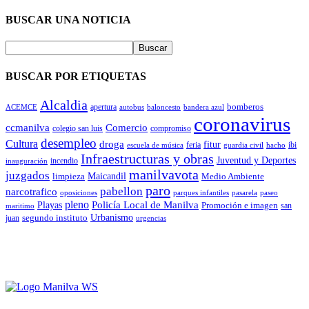
BUSCAR UNA NOTICIA
BUSCAR POR ETIQUETAS
Alcaldia
apertura
bomberos
ACEMCE
autobus
baloncesto
bandera azul
coronavirus
Comercio
ccmanilva
colegio san luis
compromiso
desempleo
Cultura
droga
fitur
feria
ibi
escuela de música
guardia civil
hacho
Infraestructuras y obras
Juventud y Deportes
incendio
inauguración
manilvavota
juzgados
Maicandil
limpieza
Medio Ambiente
paro
pabellon
narcotrafico
oposiciones
parques infantiles
pasarela
paseo
pleno
Policía Local de Manilva
Playas
Promoción e imagen
san
maritimo
Urbanismo
juan
segundo instituto
urgencias