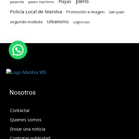
pleno
Playas
pasarela
paseo maritimo
Policía Local de Manilva
Promoción e imagen
san juan
Urbanismo
segundo instituto
urgencias
Nosotros
Contactar
Quienes somos
Enviar una noticia
Contratar publicidad