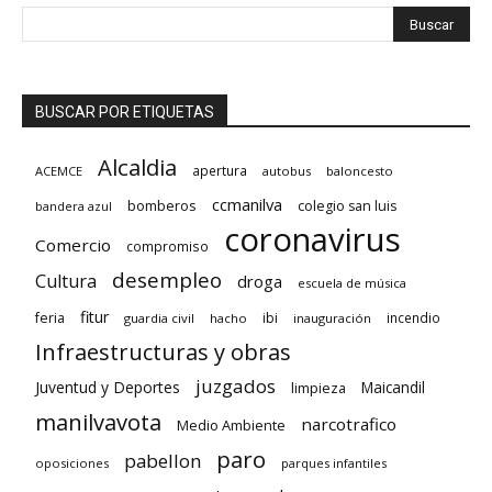
BUSCAR POR ETIQUETAS
Alcaldia
apertura
ACEMCE
autobus
baloncesto
ccmanilva
bomberos
colegio san luis
bandera azul
coronavirus
Comercio
compromiso
desempleo
Cultura
droga
escuela de música
fitur
feria
ibi
incendio
guardia civil
hacho
inauguración
Infraestructuras y obras
juzgados
Juventud y Deportes
limpieza
Maicandil
manilvavota
narcotrafico
Medio Ambiente
paro
pabellon
oposiciones
parques infantiles