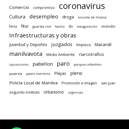
coronavirus
Comercio
compromiso
desempleo
Cultura
droga
escuela de música
fitur
feria
ibi
incendio
guardia civil
hacho
inauguración
Infraestructuras y obras
juzgados
Juventud y Deportes
limpieza
Maicandil
manilvavota
narcotrafico
Medio Ambiente
paro
pabellon
oposiciones
parques infantiles
pleno
Playas
pasarela
paseo maritimo
Policía Local de Manilva
Promoción e imagen
san juan
Urbanismo
segundo instituto
urgencias